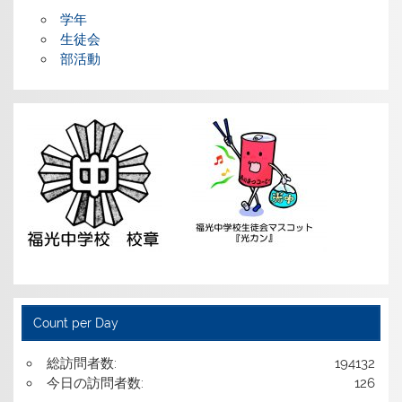
学年
生徒会
部活動
Count per Day
総訪問者数:
194132
今日の訪問者数:
126