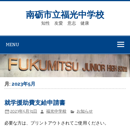
Skip
to
content
南砺市立福光中学校
知性 友愛 意志 健康
MENU
月:
2023年5月
就学援助費支給申請書
2023年5月31日
福光中学校
お知らせ
必要な方は、プリントアウトされてご使用ください。