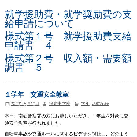
就学援助費・就学奨励費の支
給申請について
様式第１号 就学援助費支給
申請書 ４
様式第２号 収入額・需要額
調書 ５
１学年 交通安全教室
2023年5月19日
福光中学校
学年
,
活動記録
本日、南砺警察署の方にお越しいただき、１年生を対象に交
通安全教室が行われました。
自転車事故や交通ルールに関するビデオを視聴し、どのよう