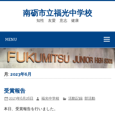
Skip
to
content
南砺市立福光中学校
知性 友愛 意志 健康
MENU
月:
2023年6月
受賞報告
2023年6月26日
福光中学校
活動記録
,
部活動
本日、受賞報告を行いました。