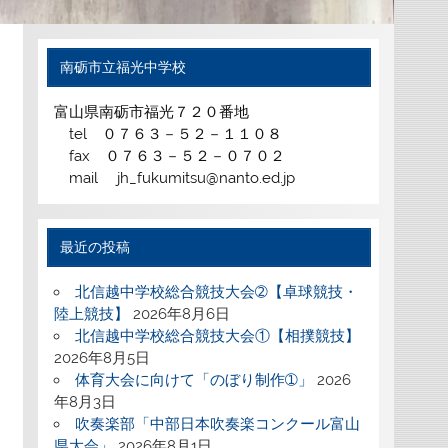
南砺市立福光中学校
富山県南砺市福光７２０番地
tel ０７６３－５２－１１０８
fax ０７６３－５２－０７０２
mail jh_fukumitsu@nanto.ed.jp
最近の投稿
北信越中学校総合競技大会➁【卓球競技・
陸上競技】
2026年8月6日
北信越中学校総合競技大会①【相撲競技】
2026年8月5日
体育大会に向けて「のぼり制作➀」
2026
年8月3日
吹奏楽部「中部日本吹奏楽コンクール富山
県大会」
2026年8月1日