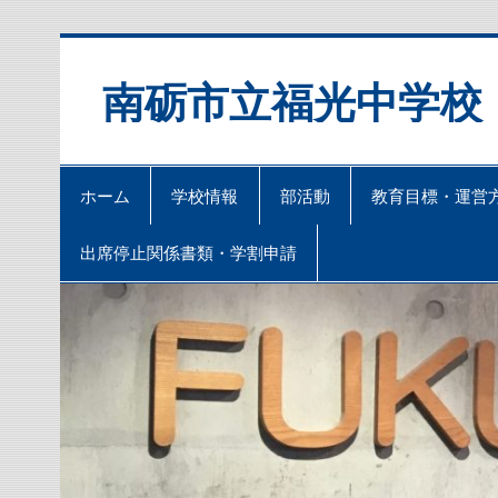
Skip
to
content
南砺市立福光中学校
ホーム
学校情報
部活動
教育目標・運営
出席停止関係書類・学割申請