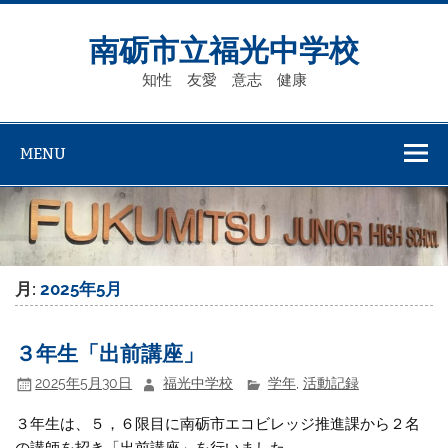
Skip
to
content
南砺市立福光中学校
知性 友愛 意志 健康
MENU
月:
2025年5月
３年生「出前講座」
2025年5月30日
福光中学校
学年
,
活動記録
３年生は、５，６限目に南砺市エコビレッジ推進課から２名