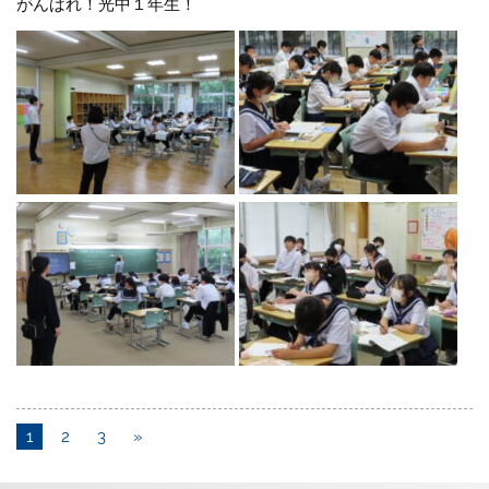
がんばれ！光中１年生！
1
2
3
»