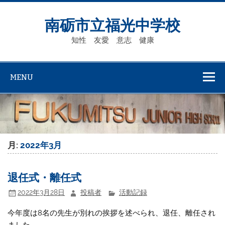
Skip
to
content
南砺市立福光中学校
知性 友愛 意志 健康
MENU
月:
2022年3月
退任式・離任式
2022年3月28日
投稿者
活動記録
今年度は8名の先生が別れの挨拶を述べられ、退任、離任され