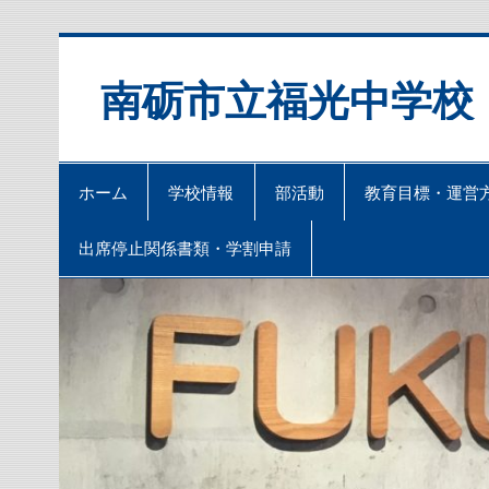
Skip
to
content
南砺市立福光中学校
ホーム
学校情報
部活動
教育目標・運営
出席停止関係書類・学割申請