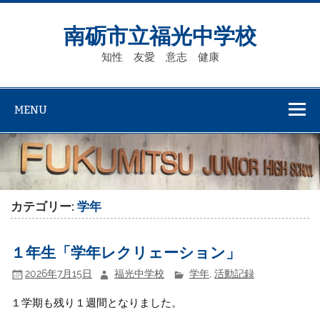
Skip
to
content
南砺市立福光中学校
知性 友愛 意志 健康
MENU
カテゴリー:
学年
１年生「学年レクリェーション」
2026年7月15日
福光中学校
学年
,
活動記録
１学期も残り１週間となりました。