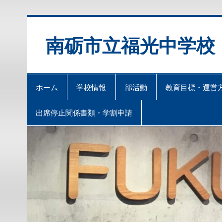
Skip
to
content
南砺市立福光中学校
ホーム
学校情報
部活動
教育目標・運営
出席停止関係書類・学割申請