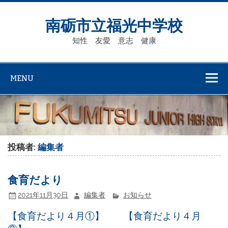
Skip
to
content
南砺市立福光中学校
知性 友愛 意志 健康
MENU
投稿者:
編集者
食育だより
2021年11月30日
編集者
お知らせ
【食育だより４月①】
【食育だより４月