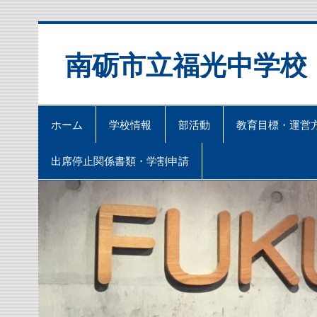
Skip
to
content
南砺市立福光中学校
ホーム
学校情報
部活動
教育目標・運営
出席停止関係書類・学割申請