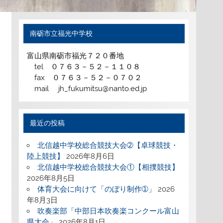
南砺市立福光中学校
富山県南砺市福光７２０番地
tel ０７６３－５２－１１０８
fax ０７６３－５２－０７０２
mail jh_fukumitsu@nanto.ed.jp
最近の投稿
北信越中学校総合競技大会➁【卓球競技・
陸上競技】
2026年8月6日
北信越中学校総合競技大会①【相撲競技】
2026年8月5日
体育大会に向けて「のぼり制作➀」
2026
年8月3日
吹奏楽部「中部日本吹奏楽コンクール富山
県大会」
2026年8月1日