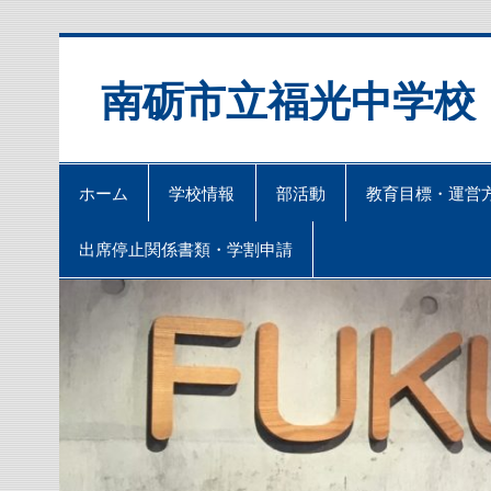
Skip
to
content
南砺市立福光中学校
ホーム
学校情報
部活動
教育目標・運営
出席停止関係書類・学割申請