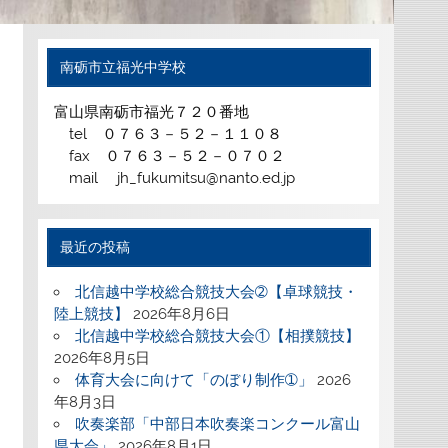
南砺市立福光中学校
富山県南砺市福光７２０番地
tel ０７６３－５２－１１０８
fax ０７６３－５２－０７０２
mail jh_fukumitsu@nanto.ed.jp
最近の投稿
北信越中学校総合競技大会➁【卓球競技・
陸上競技】
2026年8月6日
北信越中学校総合競技大会①【相撲競技】
2026年8月5日
体育大会に向けて「のぼり制作➀」
2026
年8月3日
吹奏楽部「中部日本吹奏楽コンクール富山
県大会」
2026年8月1日