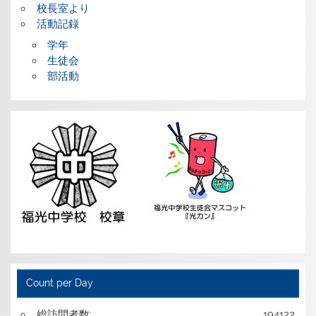
校長室より
活動記録
学年
生徒会
部活動
Count per Day
総訪問者数:
194122