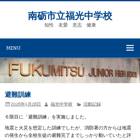
Skip
to
content
南砺市立福光中学校
知性 友愛 意志 健康
MENU
避難訓練
2026年5月28日
福光中学校
活動記録
６限目に「避難訓練」を実施しました。
地震と火災を想定した訓練でしたが、消防署の方からは地震
の発生から全校生徒の避難完了までしっかり動いていたと評