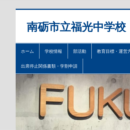
Skip
to
content
南砺市立福光中学校
ホーム
学校情報
部活動
教育目標・運営
出席停止関係書類・学割申請