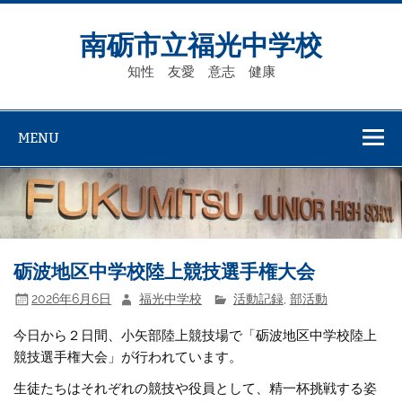
Skip
to
content
南砺市立福光中学校
知性 友愛 意志 健康
MENU
砺波地区中学校陸上競技選手権大会
2026年6月6日
福光中学校
活動記録
,
部活動
今日から２日間、小矢部陸上競技場で「砺波地区中学校陸上
競技選手権大会」が行われています。
生徒たちはそれぞれの競技や役員として、精一杯挑戦する姿