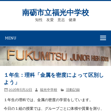
Skip
to
content
南砺市立福光中学校
知性 友愛 意志 健康
MENU
１年生：理科「金属を密度によって区別し
よう」
2026年6月22日
福光中学校
活動記録
１年生の理科では、金属の密度の学習をしています。
今日の１組の授業では、グループごとに体積や質量を測り、