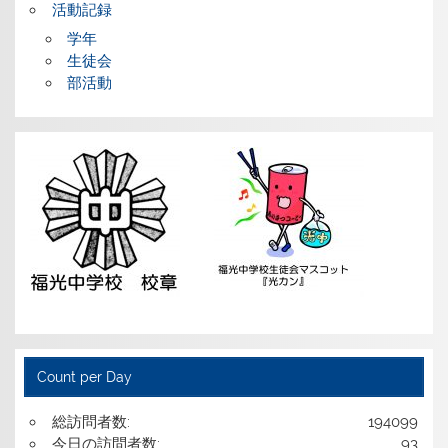
活動記録
学年
生徒会
部活動
Count per Day
総訪問者数:
194099
今日の訪問者数:
93