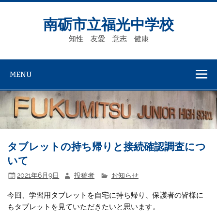
Skip
to
content
南砺市立福光中学校
知性 友愛 意志 健康
MENU
タブレットの持ち帰りと接続確認調査につ
いて
2021年6月9日
投稿者
お知らせ
今回、学習用タブレットを自宅に持ち帰り、保護者の皆様に
もタブレットを見ていただきたいと思います。