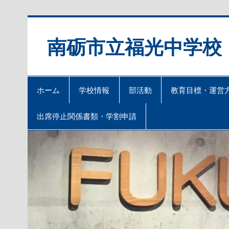
Skip
to
content
南砺市立福光中学校
ホーム
学校情報
部活動
教育目標・運営
出席停止関係書類・学割申請