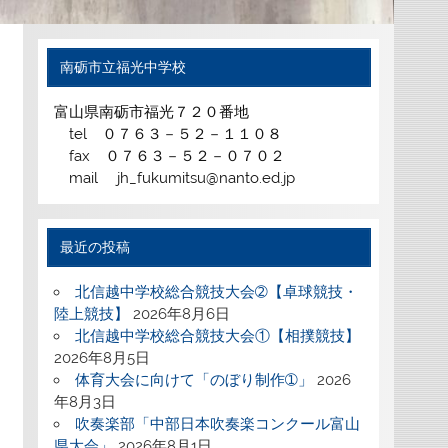
南砺市立福光中学校
富山県南砺市福光７２０番地
tel ０７６３－５２－１１０８
fax ０７６３－５２－０７０２
mail jh_fukumitsu@nanto.ed.jp
最近の投稿
北信越中学校総合競技大会➁【卓球競技・
陸上競技】
2026年8月6日
北信越中学校総合競技大会①【相撲競技】
2026年8月5日
体育大会に向けて「のぼり制作➀」
2026
年8月3日
吹奏楽部「中部日本吹奏楽コンクール富山
県大会」
2026年8月1日