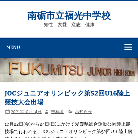
Skip
to
content
南砺市立福光中学校
知性 友愛 意志 健康
MENU
JOCジュニアオリンピック第52回U16陸上
競技大会出場
2021年10月14日
投稿者
お知らせ
10月22日(金)から24日(日)にかけて愛媛県総合運動公園陸上競
技場で行われる、JOCジュニアオリンピック第52回U16陸上競