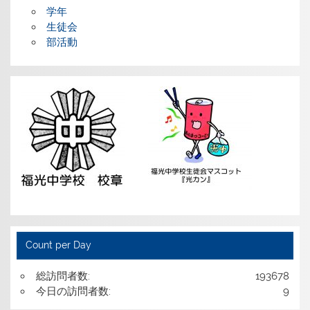
学年
生徒会
部活動
Count per Day
総訪問者数:
193678
今日の訪問者数:
9