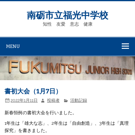
Skip
to
content
南砺市立福光中学校
知性 友愛 意志 健康
MENU
書初大会（1月7日）
2022年1月11日
投稿者
活動記録
新春恒例の書初大会を行いました。
1年生は「雄大な志」、2年生は「自由創造」、3年生は「真理
探究」を書きました。