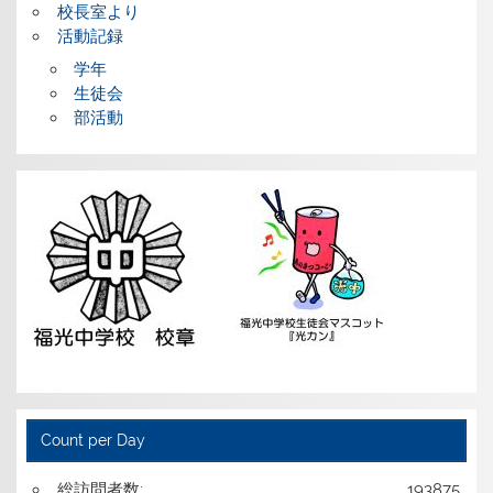
校長室より
活動記録
学年
生徒会
部活動
Count per Day
総訪問者数:
193875