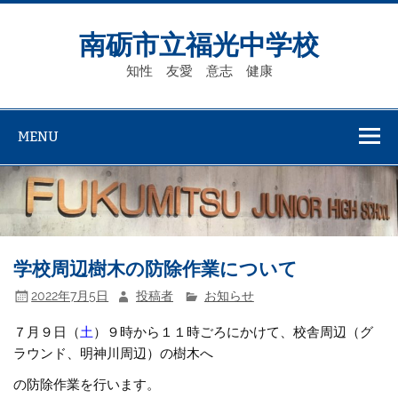
Skip
to
content
南砺市立福光中学校
知性 友愛 意志 健康
MENU
学校周辺樹木の防除作業について
2022年7月5日
投稿者
お知らせ
７月９日（
土
）９時から１１時ごろにかけて、校舎周辺（グ
ラウンド、明神川周辺）の樹木へ
の防除作業を行います。