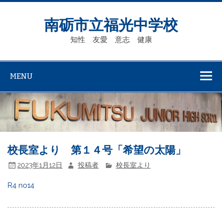
Skip
to
content
南砺市立福光中学校
知性 友愛 意志 健康
MENU
校長室より 第１４号「希望の太陽」
2023年1月12日
投稿者
校長室より
R4 no14