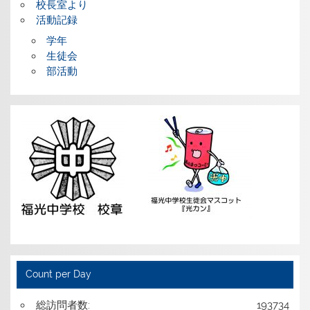
校長室より
活動記録
学年
生徒会
部活動
Count per Day
総訪問者数:
193734