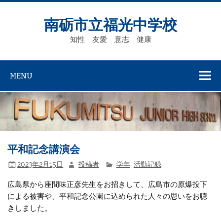
Skip
to
content
南砺市立福光中学校
知性 友愛 意志 健康
MENU
平和記念講演会
2023年2月15日
投稿者
学年
,
活動記録
広島県から座間味正彦先生をお招きして、広島市の原爆投下
による被害や、平和記念公園に込められた人々の思いをお聴
きしました。