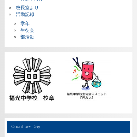
校長室より
活動記録
学年
生徒会
部活動
Count per Day