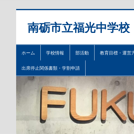
Skip
to
content
南砺市立福光中学校
ホーム
学校情報
部活動
教育目標・運営
出席停止関係書類・学割申請