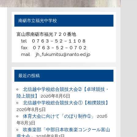
南砺市立福光中学校
富山県南砺市福光７２０番地
tel ０７６３－５２－１１０８
fax ０７６３－５２－０７０２
mail jh_fukumitsu@nanto.ed.jp
最近の投稿
北信越中学校総合競技大会➁【卓球競技・
陸上競技】
2026年8月6日
北信越中学校総合競技大会①【相撲競技】
2026年8月5日
体育大会に向けて「のぼり制作➀」
2026
年8月3日
吹奏楽部「中部日本吹奏楽コンクール富山
県大会」
2026年8月1日