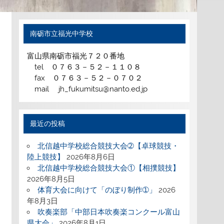
南砺市立福光中学校
富山県南砺市福光７２０番地
tel ０７６３－５２－１１０８
fax ０７６３－５２－０７０２
mail jh_fukumitsu@nanto.ed.jp
最近の投稿
北信越中学校総合競技大会➁【卓球競技・
陸上競技】
2026年8月6日
北信越中学校総合競技大会①【相撲競技】
2026年8月5日
体育大会に向けて「のぼり制作➀」
2026
年8月3日
吹奏楽部「中部日本吹奏楽コンクール富山
県大会」
2026年8月1日