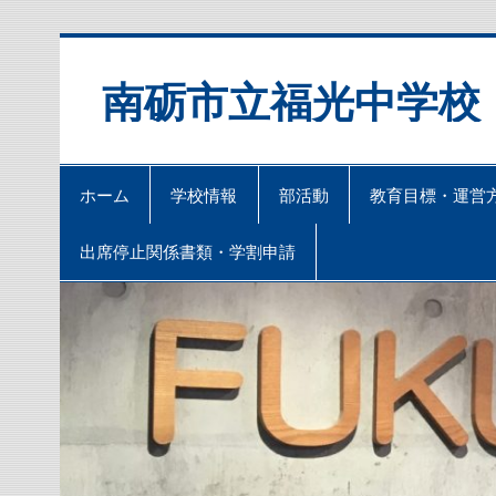
Skip
to
content
南砺市立福光中学校
ホーム
学校情報
部活動
教育目標・運営
出席停止関係書類・学割申請