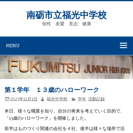
Skip
to
content
南砺市立福光中学校
知性 友愛 意志 健康
MENU
第１学年 １３歳のハローワーク
2023年12月1日
福光中学校
学年
,
活動記録
本日、様々な職業を知り、自分の将来を考えていく目的で、
「13歳のハローワーク」を開催しました。
前半はものづくり関連の会社を４社、後半は様々な場所で活