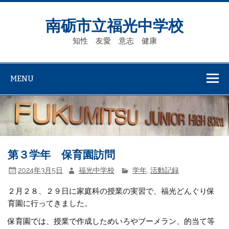
Skip
to
content
南砺市立福光中学校
知性 友愛 意志 健康
MENU
第３学年 保育園訪問
2024年3月5日
福光中学校
学年
,
活動記録
２月２８、２９日に家庭科の授業の実習で、福光どんぐり保
育園に行ってきました。
保育園では、授業で作成しためいろやブーメラン、的当て等