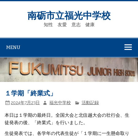
Skip
to
content
南砺市立福光中学校
知性 友愛 意志 健康
MENU
１学期「終業式」
2024年7月23日
福光中学校
活動記録
本日は１学期の最終日。全国大会と北信越大会の壮行会、生
徒発表の後、「終業式」を行いました。
生徒発表では、各学年の代表生徒が「１学期に一生懸命取り