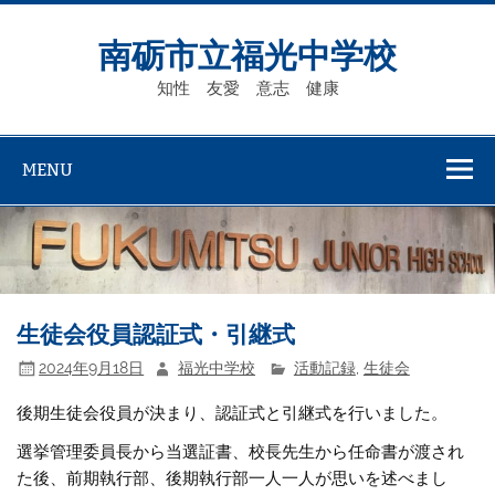
Skip
to
content
南砺市立福光中学校
知性 友愛 意志 健康
MENU
生徒会役員認証式・引継式
2024年9月18日
福光中学校
活動記録
,
生徒会
後期生徒会役員が決まり、認証式と引継式を行いました。
選挙管理委員長から当選証書、校長先生から任命書が渡され
た後、前期執行部、後期執行部一人一人が思いを述べまし