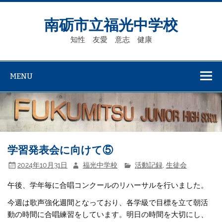
Skip
to
content
南砺市立福光中学校
知性 友愛 意志 健康
MENU
学習発表会に向けて⑤
2024年10月31日
福光中学校
活動記録
,
生徒会
午後、学年毎に合唱コンクールのリハーサルを行いました。
今週は歌声強化週間となっており、各学級で目標を立て朝活
動の時間に合唱練習をしています。明日の時間を大切にし、