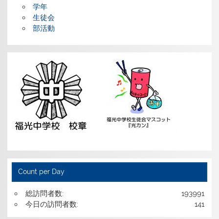
学年
生徒会
部活動
Count per Day
総訪問者数:
193991
今日の訪問者数:
141