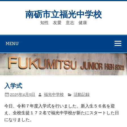
Skip
to
content
南砺市立福光中学校
知性 友愛 意志 健康
MENU
入学式
2025年4月9日
福光中学校
活動記録
今日、令和７年度入学式を行いました。新入生５６名を迎
え、全校生徒１７２名で福光中学校が新たにスタートした日
になりました。