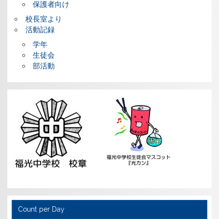
保護者向け
校長室より
活動記録
学年
生徒会
部活動
Count per Day