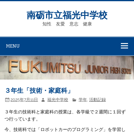
Skip
to
content
南砺市立福光中学校
知性 友愛 意志 健康
MENU
３年生「技術・家庭科」
2025年7月11日
福光中学校
学年
,
活動記録
３年生の技術科と家庭科の授業は、各学級で２週間に１回ず
つ行っています。
今、技術科では「ロボットカーのプログラミング」を学習し