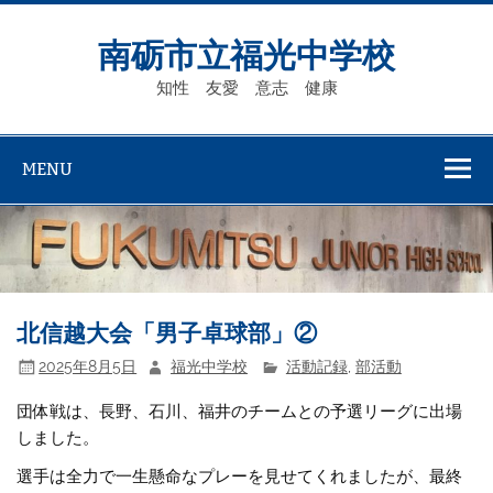
Skip
to
content
南砺市立福光中学校
知性 友愛 意志 健康
MENU
北信越大会「男子卓球部」②
2025年8月5日
福光中学校
活動記録
,
部活動
団体戦は、長野、石川、福井のチームとの予選リーグに出場
しました。
選手は全力で一生懸命なプレーを見せてくれましたが、最終