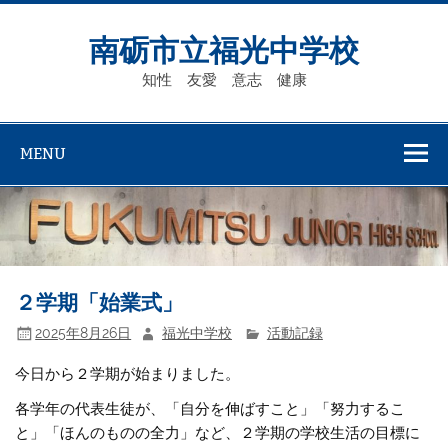
Skip
to
content
南砺市立福光中学校
知性 友愛 意志 健康
MENU
２学期「始業式」
2025年8月26日
福光中学校
活動記録
今日から２学期が始まりました。
各学年の代表生徒が、「自分を伸ばすこと」「努力するこ
と」「ほんのものの全力」など、２学期の学校生活の目標に