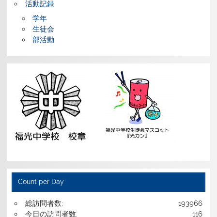
活動記録
学年
生徒会
部活動
Count per Day
総訪問者数:
193966
今日の訪問者数:
116