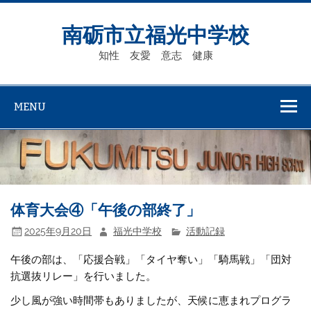
Skip
to
content
南砺市立福光中学校
知性 友愛 意志 健康
MENU
体育大会④「午後の部終了」
2025年9月20日
福光中学校
活動記録
午後の部は、「応援合戦」「タイヤ奪い」「騎馬戦」「団対
抗選抜リレー」を行いました。
少し風が強い時間帯もありましたが、天候に恵まれプログラ