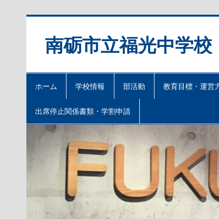
Skip
to
content
南砺市立福光中学校
ホーム
学校情報
部活動
教育目標・運営
出席停止関係書類・学割申請