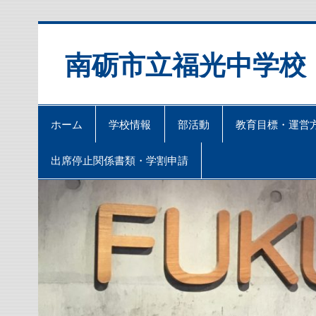
Skip
to
content
南砺市立福光中学校
ホーム
学校情報
部活動
教育目標・運営
出席停止関係書類・学割申請