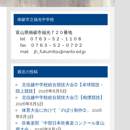
南砺市立福光中学校
富山県南砺市福光７２０番地
tel ０７６３－５２－１１０８
fax ０７６３－５２－０７０２
mail jh_fukumitsu@nanto.ed.jp
最近の投稿
北信越中学校総合競技大会➁【卓球競技・
陸上競技】
2026年8月6日
北信越中学校総合競技大会①【相撲競技】
2026年8月5日
体育大会に向けて「のぼり制作➀」
2026
年8月3日
吹奏楽部「中部日本吹奏楽コンクール富山
県大会」
2026年8月1日