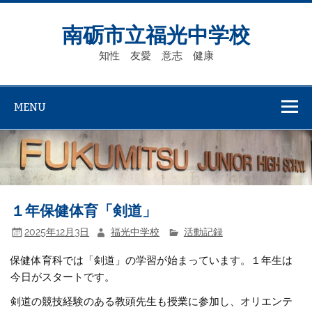
Skip
to
content
南砺市立福光中学校
知性 友愛 意志 健康
MENU
１年保健体育「剣道」
2025年12月3日
福光中学校
活動記録
保健体育科では「剣道」の学習が始まっています。１年生は
今日がスタートです。
剣道の競技経験のある教頭先生も授業に参加し、オリエンテ