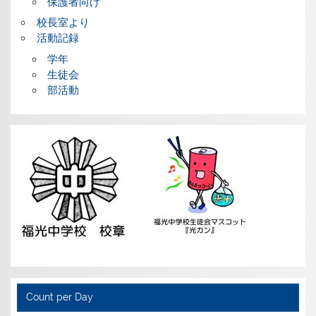
保護者向け
校長室より
活動記録
学年
生徒会
部活動
Count per Day