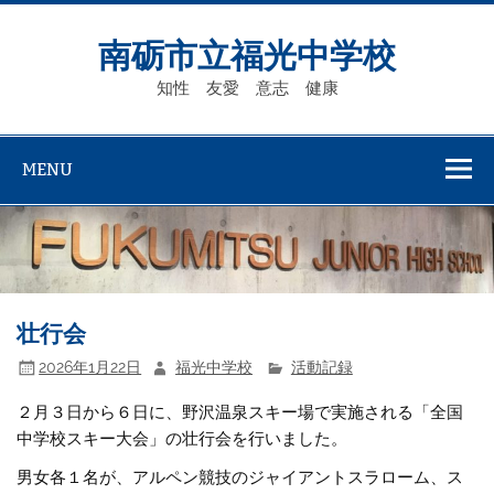
Skip
to
content
南砺市立福光中学校
知性 友愛 意志 健康
MENU
壮行会
2026年1月22日
福光中学校
活動記録
２月３日から６日に、野沢温泉スキー場で実施される「全国
中学校スキー大会」の壮行会を行いました。
男女各１名が、アルペン競技のジャイアントスラローム、ス