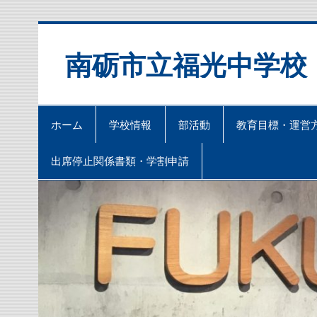
Skip
to
content
南砺市立福光中学校
ホーム
学校情報
部活動
教育目標・運営
出席停止関係書類・学割申請