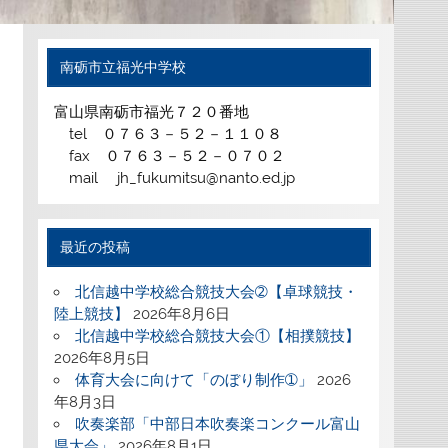
南砺市立福光中学校
富山県南砺市福光７２０番地
tel ０７６３－５２－１１０８
fax ０７６３－５２－０７０２
mail jh_fukumitsu@nanto.ed.jp
最近の投稿
北信越中学校総合競技大会➁【卓球競技・
陸上競技】
2026年8月6日
北信越中学校総合競技大会①【相撲競技】
2026年8月5日
体育大会に向けて「のぼり制作➀」
2026
年8月3日
吹奏楽部「中部日本吹奏楽コンクール富山
県大会」
2026年8月1日