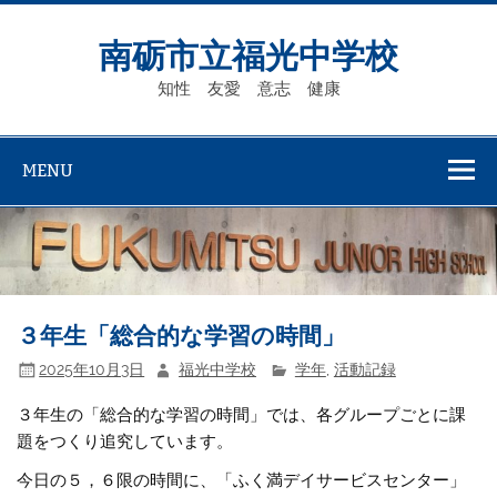
Skip
to
content
南砺市立福光中学校
知性 友愛 意志 健康
MENU
３年生「総合的な学習の時間」
2025年10月3日
福光中学校
学年
,
活動記録
３年生の「総合的な学習の時間」では、各グループごとに課
題をつくり追究しています。
今日の５，６限の時間に、「ふく満デイサービスセンター」